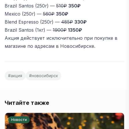
Brazil Santos (250г) —
510₽
350₽
Mexico (250г) —
560₽
350₽
Blend Espresso (250г) —
485₽
330₽
Brazil Santos (1кг) —
1900₽
1350₽
Акция действует исключительно при покупке в
магазине по адресам в Новосибирске.
#
акция
#
новосибирск
Читайте также
Новости