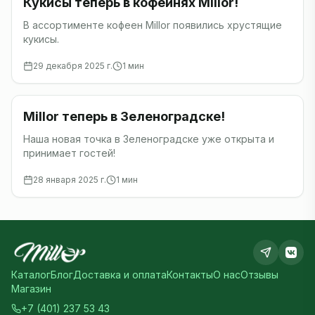
Кукисы теперь в кофейнях Millor!
В ассортименте кофеен Millor появились хрустящие
кукисы.
29 декабря 2025 г.
1
мин
Новости
Millor теперь в Зеленоградске!
Наша новая точка в Зеленоградске уже открыта и
принимает гостей!
28 января 2025 г.
1
мин
Каталог
Блог
Доставка и оплата
Контакты
О нас
Отзывы
Магазин
+7 (401) 237 53 43