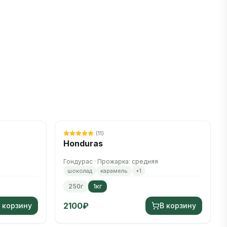
Осталось
5
шт.
(
11
)
Honduras
Гондурас · Прожарка: средняя
шоколад
карамель
+
1
250г
1кг
2100
₽
 корзину
В корзину