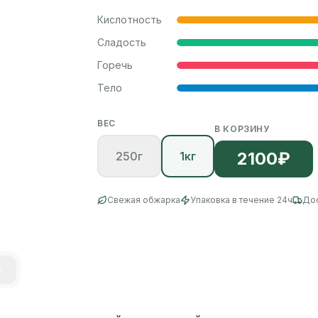
Кислотность
Сладость
Горечь
Тело
ВЕС
В КОРЗИНУ
2100
₽
250г
1кг
Свежая обжарка
Упаковка в течение 24ч
Дос