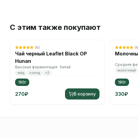
С этим также покупают
(
6
)
(
Чай черный Leaflet Black OP
Молочны
Hunan
Средняя фер
Высокая ферментация · Китай
молочный
мёд
солод
+
2
160г
180г
270
₽
330
₽
В корзину