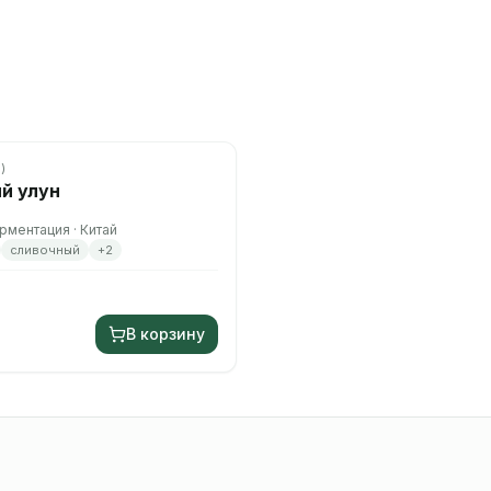
6
)
й улун
ментация · Китай
сливочный
+
2
В корзину