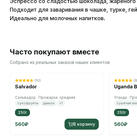
Эспрессо со сладостью шоколада, жареного 
Подходит для заваривания в чашке, турке, г
Идеально для молочных напитков.
Часто покупают вместе
Собрано из реальных заказов наших клиентов
(
10
)
(
Salvador
Uganda B
Сальвадор · Прожарка: средняя
Уганда · Пр
сухофрукты
дымок
+
1
сушёная ви
250г
250г
560
₽
560
₽
В корзину