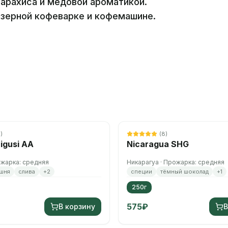
арахиса и медовой ароматикой.
ейзерной кофеварке и кофемашине.
8
)
(
8
)
igusi AA
Nicaragua SHG
ожарка: средняя
Никарагуа · Прожарка: средняя
шня
слива
+
2
специи
тёмный шоколад
+
1
250г
575
₽
В корзину
В