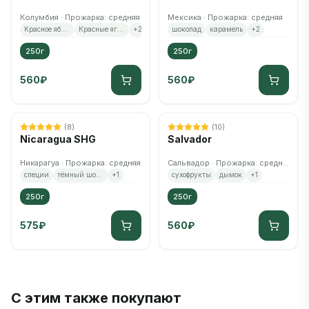
Колумбия · Прожарка: средняя
Мексика · Прожарка: средняя
Красное яблоко
Красные ягоды
+
2
шоколад
карамель
+
2
250г
250г
560
₽
560
₽
(
8
)
(
10
)
Nicaragua SHG
Salvador
Никарагуа · Прожарка: средняя
Сальвадор · Прожарка: средняя
специи
тёмный шоколад
+
1
сухофрукты
дымок
+
1
250г
250г
575
₽
560
₽
С этим также покупают