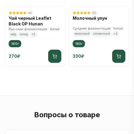
(
6
)
(
6
)
Чай черный Leaflet
Молочный улун
Black OP Hunan
Средняя ферментация · Китай
Высокая ферментация · Китай
молочный
сливочный
+
2
мёд
солод
+
2
160г
180г
270
₽
330
₽
Вопросы о товаре