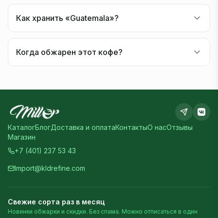
Как хранить «Guatemala»?
Когда обжарен этот кофе?
Каталог
Блог
Доставка и оплата
Контакты
О нас
Отзывы
Магазин
+7 (401) 237 53 43
Import@kldrefine.com
Свежие сорта раз в месяц
Новинки обжарки и скидки. Без спама. Можно отписаться в один