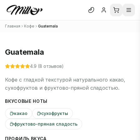
Отк
Главная
Кофе
Guatemala
Блог
О нас
Guatemala
Отзывы
4.9
(
8
отзывов)
В каталог
Кофе с гладкой текстурой натурального какао,
сухофруктов и фруктово-пряной сладостью.
ВКУСОВЫЕ НОТЫ
какао
сухофрукты
фруктово-пряная сладость
ПРОФИЛЬ ВКУСА