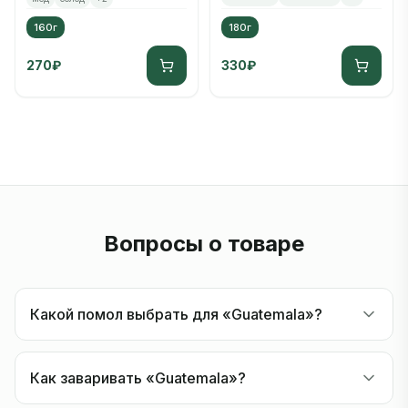
160г
180г
270
₽
330
₽
Вопросы о товаре
Какой помол выбрать для «Guatemala»?
Как заваривать «Guatemala»?