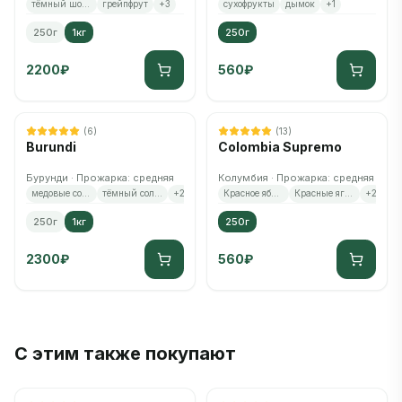
тёмный шоколад
грейпфрут
+
3
сухофрукты
дымок
+
1
250г
1кг
250г
2200
₽
560
₽
Осталось
3
шт.
(
6
)
(
13
)
Burundi
Colombia Supremo
Бурунди · Прожарка: средняя
Колумбия · Прожарка: средняя
медовые соты
тёмный солод
+
2
Красное яблоко
Красные ягоды
+
2
250г
1кг
250г
2300
₽
560
₽
С этим также покупают