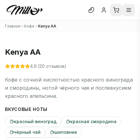
Отк
Главная
Кофе
Kenya AA
Блог
О нас
Kenya AA
Отзывы
4.9
(
20
отзывов)
В каталог
Кофе с сочной кислотностью красного винограда
и смородины, нотой чёрного чая и послевкусием
красного апельсина.
ВКУСОВЫЕ НОТЫ
красный виноград
красная смородина
чёрный чай
шиповник