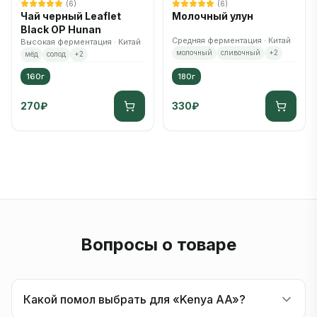
(
6
)
(
6
)
Чай черный Leaflet
Молочный улун
Black OP Hunan
Средняя ферментация · Китай
Высокая ферментация · Китай
молочный
сливочный
+
2
мёд
солод
+
2
160г
180г
270
₽
330
₽
Вопросы о товаре
Какой помол выбрать для «Kenya AA»?