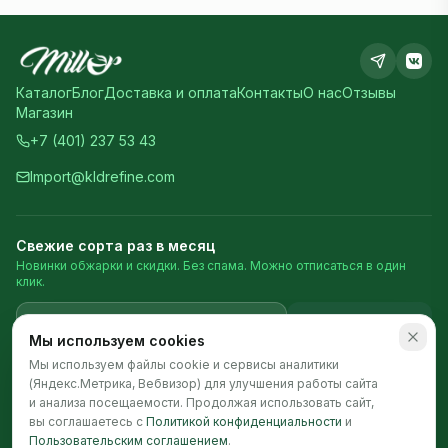
Каталог
Блог
Доставка и оплата
Контакты
О нас
Отзывы
Магазин
+7 (401) 237 53 43
Import@kldrefine.com
Свежие сорта раз в месяц
Новинки обжарки и скидки. Без спама. Можно отписаться в один
клик.
Подписаться
Мы используем cookies
Мы используем файлы cookie и сервисы аналитики
(Яндекс.Метрика, Вебвизор) для улучшения работы сайта
©
2026
Millor Coffee · Пн-Пт 9:00-18:00
Политика конфиденциальности
Пользовательское соглашение
и анализа посещаемости. Продолжая использовать сайт,
вы соглашаетесь с
Политикой конфиденциальности
и
Пользовательским соглашением
.