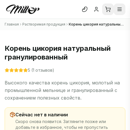
Отк
Главная
Растворимая продукция
Корень цикория натуральный гранулированный
Блог
О нас
Корень цикория натуральный
Отзывы
гранулированный
В каталог
5
(
1
отзывов)
Высокого качества корень цикория, молотый на
промышленной мельнице и гранулированный с
сохранением полезных свойств.
Сейчас нет в наличии
Скоро снова появится. Загляните позже или
добавьте в избранное, чтобы не пропустить