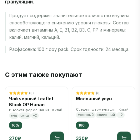
грануляции.
Продукт содержит значительное количество инулина,
способствующего снижению уровня глюкозы. Состав
включает витамины А, Е, В1, В2, В3, С, РР и минералы:
калий, магний, кальций.
Расфасовка: 100 г doy pack. Срок годности: 24 месяца.
С этим также покупают
(
6
)
(
6
)
Чай черный Leaflet
Молочный улун
Black OP Hunan
Средняя ферментация · Китай
Высокая ферментация · Китай
молочный
сливочный
+
2
мёд
солод
+
2
160г
180г
270
₽
330
₽