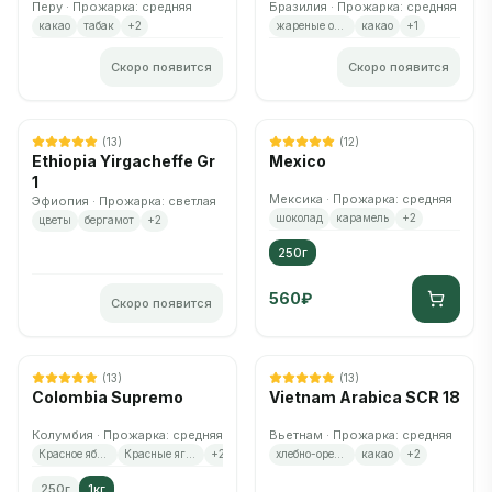
Перу · Прожарка: средняя
Бразилия · Прожарка: средняя
какао
табак
+
2
жареные орехи
какао
+
1
Скоро появится
Скоро появится
Нет в наличии
Скоро снова появится
(
13
)
(
12
)
Ethiopia Yirgacheffe Gr
Mexico
1
Мексика · Прожарка: средняя
Эфиопия · Прожарка: светлая
шоколад
карамель
+
2
цветы
бергамот
+
2
250г
560
₽
Скоро появится
Осталось
1
шт.
Нет в наличии
Скоро снова появится
(
13
)
(
13
)
Colombia Supremo
Vietnam Arabica SCR 18
Колумбия · Прожарка: средняя
Вьетнам · Прожарка: средняя
Красное яблоко
Красные ягоды
+
2
хлебно-ореховый
какао
+
2
250г
1кг