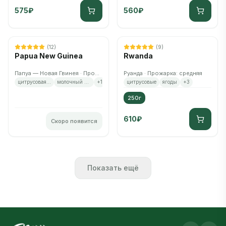
575
₽
560
₽
Нет в наличии
Скоро снова появится
(
12
)
(
9
)
Papua New Guinea
Rwanda
Папуа — Новая Гвинея · Прожарка: средняя
Руанда · Прожарка: средняя
цитрусовая кислинка
молочный шоколад
+
1
цитрусовые
ягоды
+
3
250г
610
₽
Скоро появится
Показать ещё