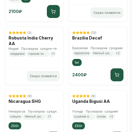
2100
₽
Скоро появится
Осталось
3
шт.
Нет в наличии
Скоро снова появится
ДЕКАФ
(
3
)
(
13
)
Robusta India Cherry
Brazilia Decaf
AA
Бразилия · Прожарка: средняя
Индия · Прожарка: средне-тёмная
чернослив
тёмный шоколад
+
2
кардамон
горькая полынь
+
1
1кг
2400
₽
Скоро появится
(
8
)
(
8
)
Nicaragua SHG
Uganda Bigusi AA
Никарагуа · Прожарка: средняя
Уганда · Прожарка: средняя
специи
тёмный шоколад
+
1
сушёная вишня
слива
+
2
250г
250г