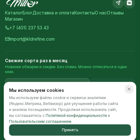
Каталог
Блог
Доставка и оплата
Контакты
О нас
Отзывы
Магазин
+7 (401) 237 53 43
Import@kldrefine.com
Свежие сорта раз в месяц
Новинки обжарки и скидки. Без спама. Можно отписаться в один
клик.
Подписаться
Мы используем cookies
Мы используем файлы cookie и сервисы аналитики
(Яндекс.Метрика, Вебвизор) для улучшения работы сайта
©
2026
Millor Coffee · Пн-Пт 9:00-18:00
Политика конфиденциальности
Пользовательское соглашение
и анализа посещаемости. Продолжая использовать сайт,
вы соглашаетесь с
Политикой конфиденциальности
и
Пользовательским соглашением
.
Принять