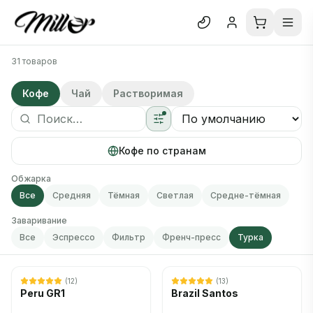
Отк
31 товаров
Кофе
Блог
О нас
Кофе
Чай
Растворимая
Отзывы
Кофе по странам
В каталог
Обжарка
Все
Средняя
Тёмная
Светлая
Средне-тёмная
Заваривание
Все
Эспрессо
Фильтр
Френч-пресс
Турка
Нет в наличии
Нет в наличии
Скоро снова появится
Скоро снова появится
(
12
)
(
13
)
Peru GR1
Brazil Santos