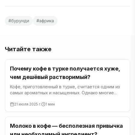
#
бурунди
#
африка
Читайте также
Кофе
Почему кофе в турке получается хуже,
чем дешёвый растворимый?
Кофе, приготовленный в турке, считается одним из
самых ароматных и насыщенных. Однако многие
сталкиваются с тем, что домашний кофе из турки
21 июля 2025 г.
1
мин
получается хуже, чем обычный растворимый.
Кофе
Молоко в кофе — бесполезная привычка
или необходимый ингредиент?