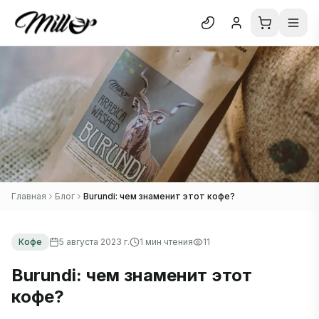
Отк
Блог
О нас
Отзывы
В каталог
Главная
Блог
Burundi: чем знаменит этот кофе?
Кофе
5 августа 2023 г.
1
мин чтения
11
Burundi: чем знаменит этот
кофе?