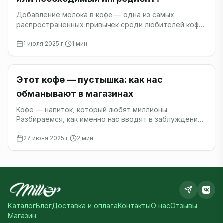
Добавление молока в кофе — одна из самых
распространённых привычек среди любителей кофе
по всему миру.
1 июля 2025 г.
1
мин
Кофе
Этот кофе — пустышка: как нас
обманывают в магазинах
Кофе — напиток, который любят миллионы.
Разбираемся, как именно нас вводят в заблуждение
производители.
27 июня 2025 г.
2
мин
Каталог
Блог
Доставка и оплата
Контакты
О нас
Отзывы
Магазин