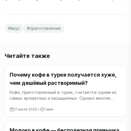
#
вкус
#
приготовление
Читайте также
Кофе
Почему кофе в турке получается хуже,
чем дешёвый растворимый?
Кофе, приготовленный в турке, считается одним из
самых ароматных и насыщенных. Однако многие
сталкиваются с тем, что домашний кофе из турки
21 июля 2025 г.
1
мин
получается хуже, чем обычный растворимый.
Кофе
Молоко в кофе — бесполезная привычка