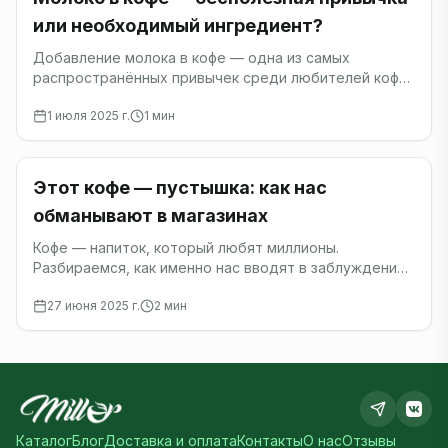
или необходимый ингредиент?
Добавление молока в кофе — одна из самых
распространённых привычек среди любителей кофе
по всему миру.
1 июля 2025 г.
1
мин
Кофе
Этот кофе — пустышка: как нас
обманывают в магазинах
Кофе — напиток, который любят миллионы.
Разбираемся, как именно нас вводят в заблуждение
производители.
27 июня 2025 г.
2
мин
Каталог
Блог
Доставка и оплата
Контакты
О нас
Отзывы