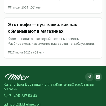
по всему миру.
1 июля 2025 г.
1
мин
Кофе
Этот кофе — пустышка: как нас
обманывают в магазинах
Кофе — напиток, который любят миллионы.
Разбираемся, как именно нас вводят в заблуждение
производители.
27 июня 2025 г.
2
мин
Каталог
Блог
Доставка и оплата
Контакты
О нас
Отзывы
Магазин
+7 (401) 237 53 43
Import@kldrefine.com