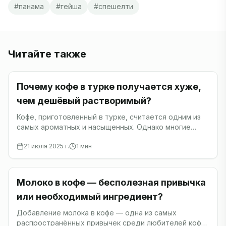
#
панама
#
гейша
#
спешелти
Читайте также
Кофе
Почему кофе в турке получается хуже,
чем дешёвый растворимый?
Кофе, приготовленный в турке, считается одним из
самых ароматных и насыщенных. Однако многие
сталкиваются с тем, что домашний кофе из турки
21 июля 2025 г.
1
мин
получается хуже, чем обычный растворимый.
Кофе
Молоко в кофе — бесполезная привычка
или необходимый ингредиент?
Добавление молока в кофе — одна из самых
распространённых привычек среди любителей кофе