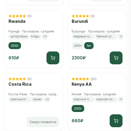
(
9
)
(
6
)
Rwanda
Burundi
Руанда · Прожарка: средняя
Бурунди · Прожарка: средняя
цитрусовые
ягоды
+
3
медовые соты
тёмный солод
+
2
250г
250г
1кг
610
₽
2300
₽
Нет в наличии
Скоро снова появится
(
9
)
(
20
)
Costa Rica
Kenya AA
Коста-Рика · Прожарка: средняя
Кения · Прожарка: средняя
красные ягоды
какао
+
2
красный виноград
красная смородина
+
3
250г
660
₽
Скоро появится