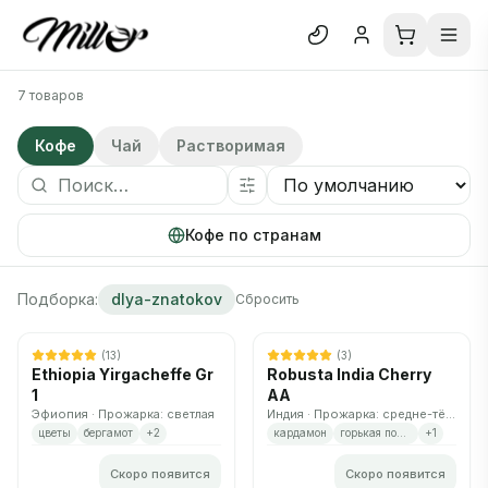
Отк
7 товаров
Кофе
Блог
О нас
Кофе
Чай
Растворимая
Отзывы
Кофе по странам
В каталог
Подборка:
dlya-znatokov
Сбросить
Нет в наличии
Нет в наличии
Скоро снова появится
Скоро снова появится
(
13
)
(
3
)
Ethiopia Yirgacheffe Gr
Robusta India Cherry
1
AA
Эфиопия · Прожарка: светлая
Индия · Прожарка: средне-тёмная
цветы
бергамот
+
2
кардамон
горькая полынь
+
1
Скоро появится
Скоро появится