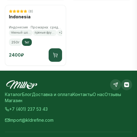
(
8
)
Indonesia
Индонезия · Прожарка: средняя
тёмный шоколад
пряные фрукты
+
2
250г
1кг
2400
₽
Каталог
Блог
Доставка и оплата
Контакты
О нас
Отзывы
Магазин
+7 (401) 237 53 43
Import@kldrefine.com