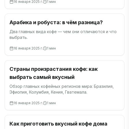
16 января 2025 г.
1
мин
Кофе
Арабика и робуста: в чём разница?
Два главных вида кофе — чем они отличаются и что
выбрать.
16 января 2025 г.
1
мин
Кофе
Страны произрастания кофе: как
выбрать самый вкусный
Обзор главных кофейных регионов мира: Бразилия,
Эфиопия, Колумбия, Кения, Гватемала.
16 января 2025 г.
1
мин
Гайды
Как приготовить вкусный кофе дома