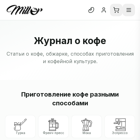
Отк
Блог
Журнал о кофе
О нас
Отзывы
Статьи о кофе, обжарке, способах приготовления
и кофейной культуре.
В каталог
Приготовление кофе разными
способами
Турка
Френч-пресс
Мока
Эспрессо