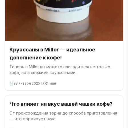
Круассаны в Millor — идеальное
дополнение к кофе!
Теперь в Millor вы можете насладиться не только
кофе, но и свежими круассанами.
28 января 2025 г.
1
мин
Кофе
Что влияет на вкус вашей чашки кофе?
От происхождения зерна до способа приготовления
— что формирует вкус.