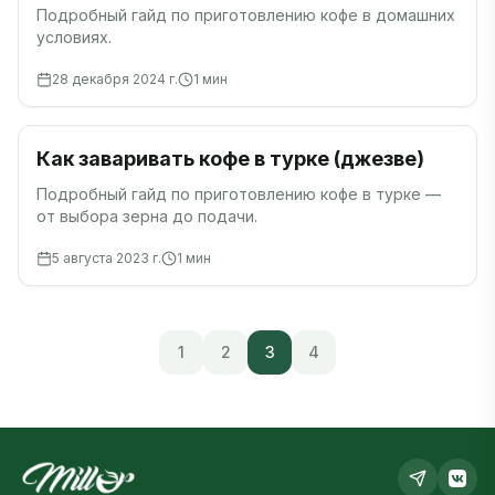
Подробный гайд по приготовлению кофе в домашних
условиях.
28 декабря 2024 г.
1
мин
Гайды
Как заваривать кофе в турке (джезве)
Подробный гайд по приготовлению кофе в турке —
от выбора зерна до подачи.
5 августа 2023 г.
1
мин
1
2
3
4