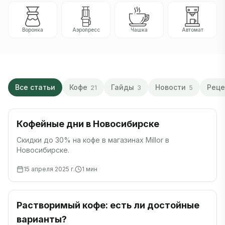
Воронка
Аэропресс
Чашка
Автомат
Все статьи
Кофе
Гайды
Новости
Рец
21
3
5
Новости
Кофейные дни в Новосибирске
Скидки до 30% на кофе в магазинах Millor в
Новосибирске.
15 апреля 2025 г.
1
мин
Кофе
Растворимый кофе: есть ли достойные
варианты?